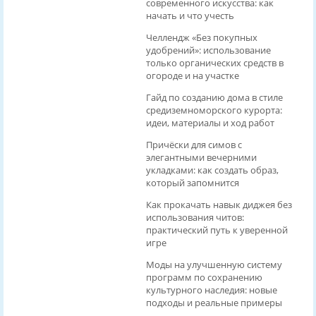
современного искусства: как
начать и что учесть
Челлендж «Без покупных
удобрений»: использование
только органических средств в
огороде и на участке
Гайд по созданию дома в стиле
средиземноморского курорта:
идеи, материалы и ход работ
Причёски для симов с
элегантными вечерними
укладками: как создать образ,
который запомнится
Как прокачать навык диджея без
использования читов:
практический путь к уверенной
игре
Моды на улучшенную систему
программ по сохранению
культурного наследия: новые
подходы и реальные примеры