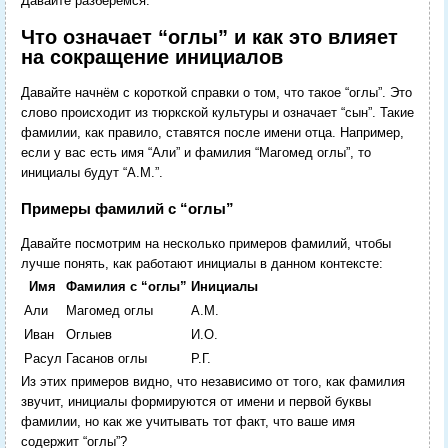
Давайте разберёмся.
Что означает “оглы” и как это влияет
на сокращение инициалов
Давайте начнём с короткой справки о том, что такое “оглы”. Это
слово происходит из тюркской культуры и означает “сын”. Такие
фамилии, как правило, ставятся после имени отца. Например,
если у вас есть имя “Али” и фамилия “Магомед оглы”, то
инициалы будут “А.М.”.
Примеры фамилий с “оглы”
Давайте посмотрим на несколько примеров фамилий, чтобы
лучше понять, как работают инициалы в данном контексте:
Имя
Фамилия с “оглы”
Инициалы
Али
Магомед оглы
А.М.
Иван
Оглыев
И.О.
Расул
Гасанов оглы
Р.Г.
Из этих примеров видно, что независимо от того, как фамилия
звучит, инициалы формируются от имени и первой буквы
фамилии, но как же учитывать тот факт, что ваше имя
содержит “оглы”?