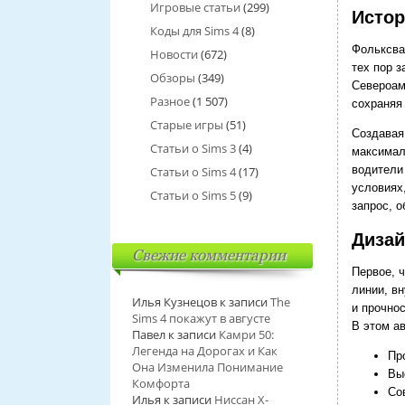
Игровые статьи
(299)
Истор
Коды для Sims 4
(8)
Фольксва
Новости
(672)
тех пор 
Обзоры
(349)
Североам
Разное
(1 507)
сохраняя
Старые игры
(51)
Создавая
Статьи о Sims 3
(4)
максимал
водители
Статьи о Sims 4
(17)
условиях,
Статьи о Sims 5
(9)
запрос, 
Дизай
Свежие комментарии
Первое, 
линии, в
Илья Кузнецов
к записи
The
и прочно
Sims 4 покажут в августе
В этом а
Павел
к записи
Камри 50:
Легенда на Дорогах и Как
Пр
Она Изменила Понимание
Вы
Комфорта
Со
Илья
к записи
Ниссан Х-