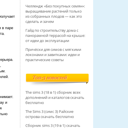
Челлендж «Без покупных семян»:
выращивание растений только
из собранных плодов — как это
излучает
сделать и зачем
 в паре
Гайд по строительству дома с
та.
панорамной террасой на крыше:
от идеи до эксплуатации
Причёски для симов с мягкими
локонами и завитками: идеи и
практические советы
терьера.
,
ым.
илей.
Топ-3 новостей
The sims 3 (18 в 1) сборник всех
онимает.
дополнений и каталогов скачать
бесплатно
ay и
я
The Sims 3 (симс 3) Райские
льно
острова скачать бесплатно
Сборник sims 3 (19 в 1) скачать