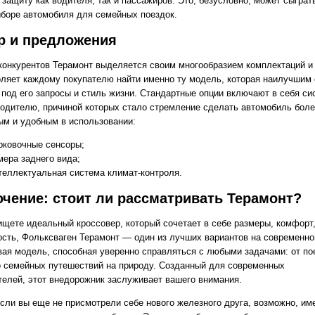
 защиту как водителя, так и пассажиров. Это, безусловно, может сыгра
ыборе автомобиля для семейных поездок.
р и предложения
конкурентов Терамонт выделяется своим многообразием комплектаций и 
оляет каждому покупателю найти именно ту модель, которая наилучшим
 под его запросы и стиль жизни. Стандартные опции включают в себя с
одителю, причиной которых стало стремление сделать автомобиль бол
ым и удобным в использовании:
рковочные сенсоры;
мера заднего вида;
теллектуальная система климат-контроля.
чение: стоит ли рассматривать Терамонт?
ищете идеальный кроссовер, который сочетает в себе размеры, комфорт,
ость, Фольксваген Терамонт — один из лучших вариантов на современно
вая модель, способная уверенно справляться с любыми задачами: от по
о семейных путешествий на природу. Созданный для современных
телей, этот внедорожник заслуживает вашего внимания.
если вы еще не присмотрели себе нового железного друга, возможно, им