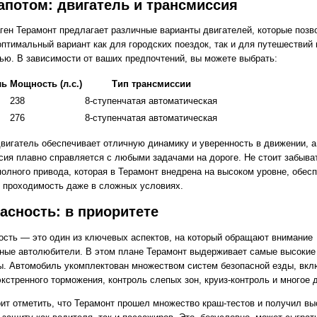
апотом: двигатель и трансмиссия
ген Терамонт предлагает различные варианты двигателей, которые поз
оптимальный вариант как для городских поездок, так и для путешествий 
ью. В зависимости от ваших предпочтений, вы можете выбрать:
ль
Мощность (л.с.)
Тип трансмиссии
238
8-ступенчатая автоматическая
276
8-ступенчатая автоматическая
вигатель обеспечивает отличную динамику и уверенность в движении, а
сия плавно справляется с любыми задачами на дороге. Не стоит забыват
полного привода, которая в Терамонт внедрена на высоком уровне, обес
 проходимость даже в сложных условиях.
асность: в приоритете
ость — это один из ключевых аспектов, на который обращают внимание
ные автолюбители. В этом плане Терамонт выдерживает самые высокие
ы. Автомобиль укомплектован множеством систем безопасной езды, вкл
кстренного торможения, контроль слепых зон, круиз-контроль и многое д
оит отметить, что Терамонт прошел множество краш-тестов и получил вы