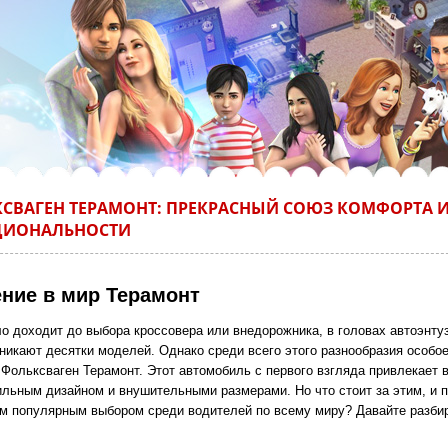
СВАГЕН ТЕРАМОНТ: ПРЕКРАСНЫЙ СОЮЗ КОМФОРТА 
ЦИОНАЛЬНОСТИ
ние в мир Терамонт
ло доходит до выбора кроссовера или внедорожника, в головах автоэнту
зникают десятки моделей. Однако среди всего этого разнообразия особо
 Фольксваген Терамонт. Этот автомобиль с первого взгляда привлекает 
ильным дизайном и внушительными размерами. Но что стоит за этим, и 
им популярным выбором среди водителей по всему миру? Давайте разби