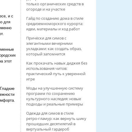
только органических средств в
огороде и на участке
се, и с
Гайд по созданию дома в стиле
но для
средиземноморского курорта:
еменно
идеи, материалы и ход работ
т.
Причёски для симов с
элегантными вечерними
укладками: как создать образ,
еменные
который запомнится
городских
на этот
Как прокачать навык диджея без
использования читов:
практический путь к уверенной
игре
Моды на улучшенную систему
 Гладкие
программ по сохранению
дежности
культурного наследия: новые
омфорта.
подходы и реальные примеры
Одежда для симов в стиле
ретро‑гламур: как вернуть шику
прошедших десятилетий в
виртуальный гардероб