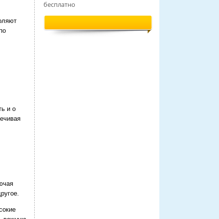
бесплатно
воляют
по
ь и о
печивая
ючая
ругое.
сокие