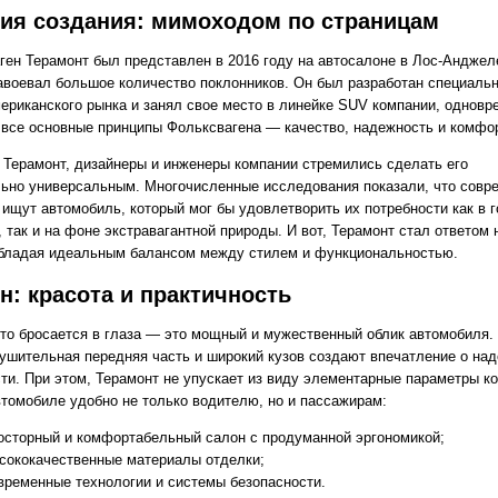
ия создания: мимоходом по страницам
ген Терамонт был представлен в 2016 году на автосалоне в Лос-Анджеле
завоевал большое количество поклонников. Он был разработан специаль
ериканского рынка и занял свое место в линейке SUV компании, одновр
 все основные принципы Фольксвагена — качество, надежность и комфор
 Терамонт, дизайнеры и инженеры компании стремились сделать его
ьно универсальным. Многочисленные исследования показали, что совр
 ищут автомобиль, который мог бы удовлетворить их потребности как в 
 так и на фоне экстравагантной природы. И вот, Терамонт стал ответом 
обладая идеальным балансом между стилем и функциональностью.
н: красота и практичность
что бросается в глаза — это мощный и мужественный облик автомобиля.
нушительная передняя часть и широкий кузов создают впечатление о на
сти. При этом, Терамонт не упускает из виду элементарные параметры к
втомобиле удобно не только водителю, но и пассажирам:
осторный и комфортабельный салон с продуманной эргономикой;
сококачественные материалы отделки;
временные технологии и системы безопасности.