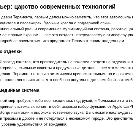
ьер: царство современных технологий
 двери Терамонта, первым делом можно заметить, что этот автомобиль 
 водителе и пассажирах. Удобные кресла с поддержкой спины,
кциональный руль и современная мультимедийная система, работающая
м сенсорным экраном — все это создает непередаваемую атмосферу ую
подробнее рассмотрим, что предлагает Терамонт своим владельцам.
о отделки
й взгляд кажется, что производитель не пожалел средств на отделку ин
атериалы, стильные акценты и продуманные детали — все это элементы
делают Терамонт не только эстетически привлекательным, но и практичн
го, салон легко чистится, что особенно актуально для семейных автомоб
медийная система
ный мир требует, чтобы все находилось под рукой, и Фольксваген это п
дийная система включает в себя широкий набор функций, от Apple CarPl
Auto до навигации и высококачественного звука. Вы сможете наслаждатьс
 треками в дороге и не потеряться в незнакомом городе. Это действите
 уровень удовольствия от вождения.