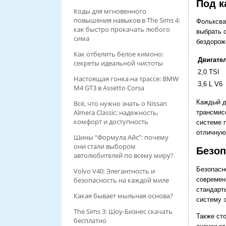
Под к
Коды для мгновенного
повышения навыков в The Sims 4:
Фольксва
как быстро прокачать любого
выбрать 
сима
бездорож
Как отбелить белое кимоно:
Двигате
секреты идеальной чистоты
2,0 TSI
Настоящая гонка на трассе: BMW
3,6 L V6
M4 GT3 в Assetto Corsa
Каждый д
Всё, что нужно знать о Nissan
Almera Classic: надежность,
трансмис
комфорт и доступность
системе 
отличную
Шины “Формула Айс”: почему
они стали выбором
Безоп
автолюбителей по всему миру?
Безопасн
Volvo V40: Элегантность и
современ
безопасность на каждой миле
стандарт
Какая бывает мыльная основа?
систему э
The Sims 3: Шоу-Бизнес скачать
Также ст
бесплатно