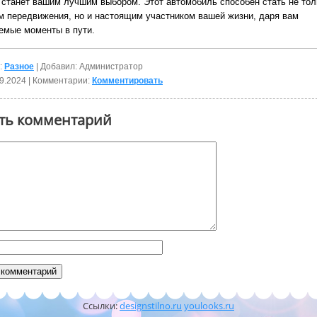
 станет вашим лучшим выбором. Этот автомобиль способен стать не тол
м передвижения, но и настоящим участником вашей жизни, даря вам
емые моменты в пути.
:
Разное
| Добавил: Администратор
9.2024
| Комментарии:
Комментировать
ть комментарий
Ссылки:
designstilno.ru
youlooks.ru