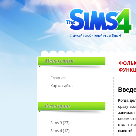
Меню сайта
ФОЛЬК
ФУНК
Главная
Карта сайта
Введе
Когда де
Категории
сразу во
занимает
своим ст
Sims 3
(27)
стал так
Sims 4
(12)
вместе!