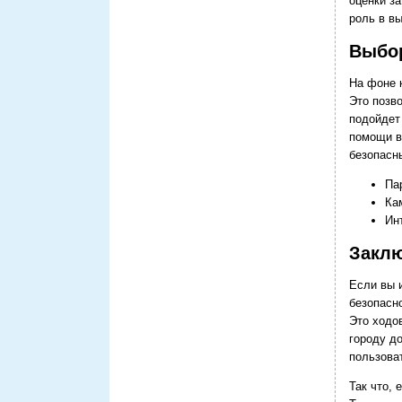
оценки за
роль в в
Выбо
На фоне 
Это позв
подойдет
помощи в
безопасн
Па
Ка
Ин
Заклю
Если вы 
безопасн
Это ходо
городу д
пользова
Так что, 