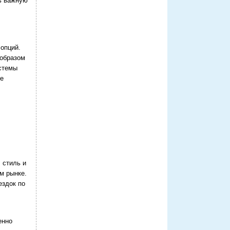
ть важную
опций.
 образом
истемы
ее
 стиль и
м рынке.
ездок по
енно