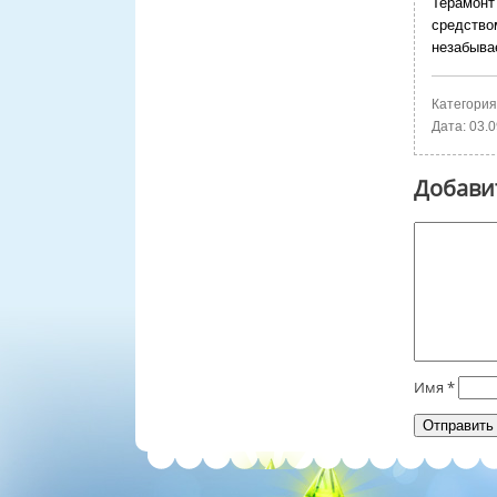
Терамонт
средство
незабыва
Категория
Дата:
03.0
Добави
Имя
*