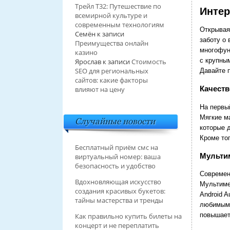
Трейл T32: Путешествие по
Интер
всемирной культуре и
современным технологиям
Открывая
Семён
к записи
заботу о
Преимущества онлайн
многофун
казино
с крупны
Ярослав
к записи
Стоимость
SEO для региональных
Давайте 
сайтов: какие факторы
Качеств
влияют на цену
На первы
Мягкие м
Случайные новости
которые 
Кроме то
Бесплатный приём смс на
Мульти
виртуальный номер: ваша
безопасность и удобство
Современ
Вдохновляющая искусство
Мультиме
создания красивых букетов:
Android 
тайны мастерства и тренды
любимыми
повышает
Как правильно купить билеты на
концерт и не переплатить