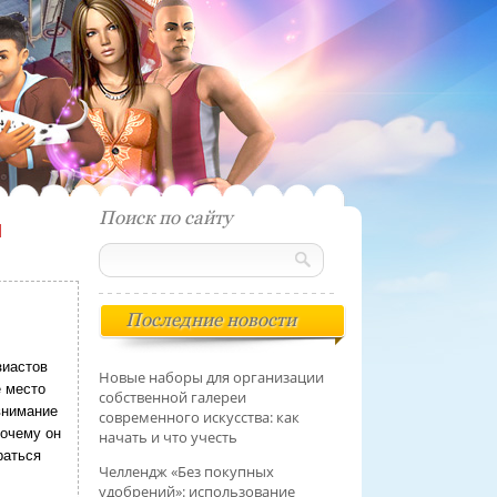
Поиск по сайту
И
Последние новости
зиастов
Новые наборы для организации
е место
собственной галереи
внимание
современного искусства: как
почему он
начать и что учесть
раться
Челлендж «Без покупных
удобрений»: использование