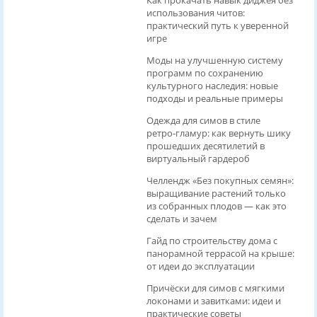
использования читов:
практический путь к уверенной
игре
Моды на улучшенную систему
программ по сохранению
культурного наследия: новые
подходы и реальные примеры
Одежда для симов в стиле
ретро‑гламур: как вернуть шику
прошедших десятилетий в
виртуальный гардероб
Челлендж «Без покупных семян»:
выращивание растений только
из собранных плодов — как это
сделать и зачем
Гайд по строительству дома с
панорамной террасой на крыше:
от идеи до эксплуатации
Причёски для симов с мягкими
локонами и завитками: идеи и
практические советы