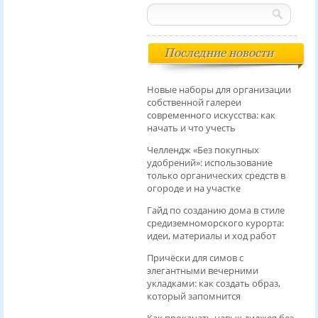
Последние новости
Новые наборы для организации
собственной галереи
современного искусства: как
начать и что учесть
Челлендж «Без покупных
удобрений»: использование
только органических средств в
огороде и на участке
Гайд по созданию дома в стиле
средиземноморского курорта:
идеи, материалы и ход работ
Причёски для симов с
элегантными вечерними
укладками: как создать образ,
который запомнится
Как прокачать навык диджея без