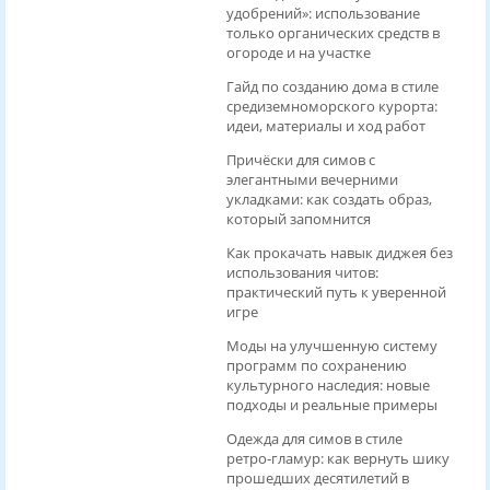
удобрений»: использование
только органических средств в
огороде и на участке
Гайд по созданию дома в стиле
средиземноморского курорта:
идеи, материалы и ход работ
Причёски для симов с
элегантными вечерними
укладками: как создать образ,
который запомнится
Как прокачать навык диджея без
использования читов:
практический путь к уверенной
игре
Моды на улучшенную систему
программ по сохранению
культурного наследия: новые
подходы и реальные примеры
Одежда для симов в стиле
ретро‑гламур: как вернуть шику
прошедших десятилетий в