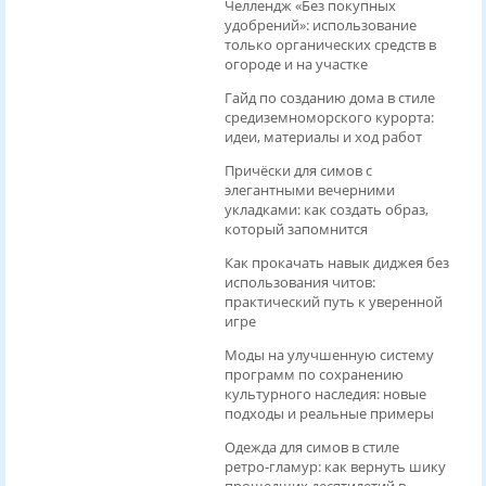
Челлендж «Без покупных
удобрений»: использование
только органических средств в
огороде и на участке
Гайд по созданию дома в стиле
средиземноморского курорта:
идеи, материалы и ход работ
Причёски для симов с
элегантными вечерними
укладками: как создать образ,
который запомнится
Как прокачать навык диджея без
использования читов:
практический путь к уверенной
игре
Моды на улучшенную систему
программ по сохранению
культурного наследия: новые
подходы и реальные примеры
Одежда для симов в стиле
ретро‑гламур: как вернуть шику
прошедших десятилетий в