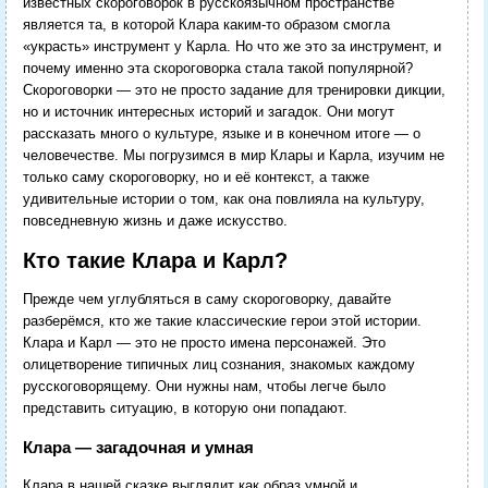
известных скороговорок в русскоязычном пространстве
является та, в которой Клара каким-то образом смогла
«украсть» инструмент у Карла. Но что же это за инструмент, и
почему именно эта скороговорка стала такой популярной?
Скороговорки — это не просто задание для тренировки дикции,
но и источник интересных историй и загадок. Они могут
рассказать много о культуре, языке и в конечном итоге — о
человечестве. Мы погрузимся в мир Клары и Карла, изучим не
только саму скороговорку, но и её контекст, а также
удивительные истории о том, как она повлияла на культуру,
повседневную жизнь и даже искусство.
Кто такие Клара и Карл?
Прежде чем углубляться в саму скороговорку, давайте
разберёмся, кто же такие классические герои этой истории.
Клара и Карл — это не просто имена персонажей. Это
олицетворение типичных лиц сознания, знакомых каждому
русскоговорящему. Они нужны нам, чтобы легче было
представить ситуацию, в которую они попадают.
Клара — загадочная и умная
Клара в нашей сказке выглядит как образ умной и