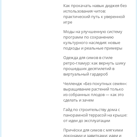
Как прокачать навык диджея без
использования читов:
практический путь к уверенной
игре
Моды на улучшенную систему
программ по сохранению
культурного наследия: новые
подходы и реальные примеры
Одежда для симов в стиле
ретро‑гламур: как вернуть шику
прошедших десятилетий в
виртуальный гардероб
Челлендж «Без покупных семян»:
выращивание растений только
из собранных плодов — как это
сделать и зачем
Гайд по строительству дома с
панорамной террасой на крыше:
от идеи до эксплуатации
Причёски для симов с мягкими
локонами и завитками: идеи и