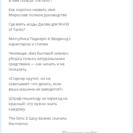
В чем польза The Sims ?
Как коротко назвать имя
Мирослав: полное руководство
Где взять моды Джова для World
of Tanks?
Митсубиси Паджеро 4: Вездеход с
характером и стилем
Челлендж «Без бытовой химии»:
уборка только натуральными
средствами — как начать и не
пожалеть
«Стартер крутит, но не
схватывает: что делать, если
ваша машина не заводится?»
Штраф пешеходу за переход на
красный: что нужно знать
каждому
The Sims 3: Шоу-Бизнес скачать
бесплатно