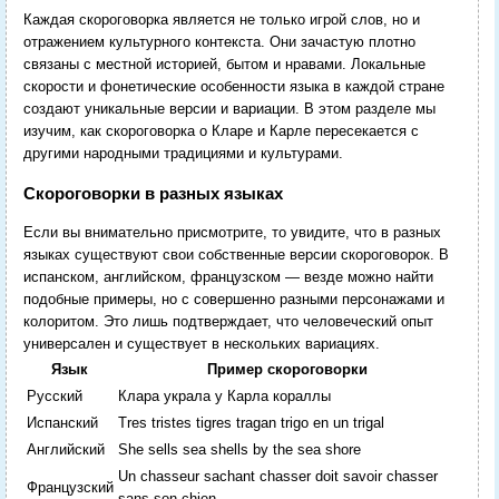
Каждая скороговорка является не только игрой слов, но и
отражением культурного контекста. Они зачастую плотно
связаны с местной историей, бытом и нравами. Локальные
скорости и фонетические особенности языка в каждой стране
создают уникальные версии и вариации. В этом разделе мы
изучим, как скороговорка о Кларе и Карле пересекается с
другими народными традициями и культурами.
Скороговорки в разных языках
Если вы внимательно присмотрите, то увидите, что в разных
языках существуют свои собственные версии скороговорок. В
испанском, английском, французском — везде можно найти
подобные примеры, но с совершенно разными персонажами и
колоритом. Это лишь подтверждает, что человеческий опыт
универсален и существует в нескольких вариациях.
Язык
Пример скороговорки
Русский
Клара украла у Карла кораллы
Испанский
Tres tristes tigres tragan trigo en un trigal
Английский
She sells sea shells by the sea shore
Un chasseur sachant chasser doit savoir chasser
Французский
sans son chien