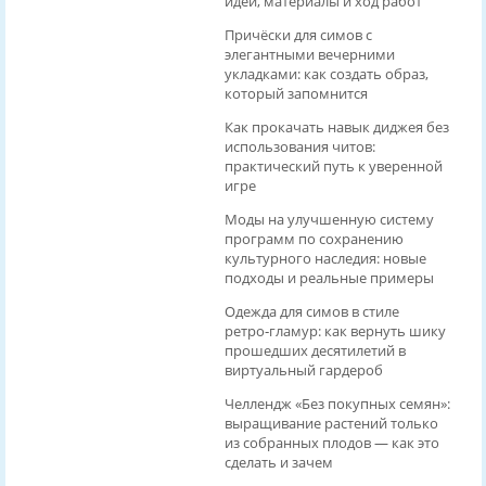
идеи, материалы и ход работ
Причёски для симов с
элегантными вечерними
укладками: как создать образ,
который запомнится
Как прокачать навык диджея без
использования читов:
практический путь к уверенной
игре
Моды на улучшенную систему
программ по сохранению
культурного наследия: новые
подходы и реальные примеры
Одежда для симов в стиле
ретро‑гламур: как вернуть шику
прошедших десятилетий в
виртуальный гардероб
Челлендж «Без покупных семян»:
выращивание растений только
из собранных плодов — как это
сделать и зачем