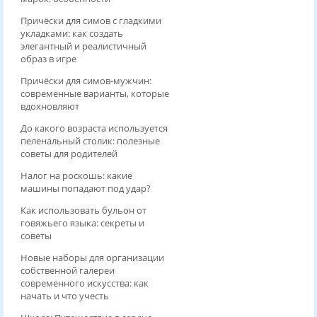
Причёски для симов с гладкими
укладками: как создать
элегантный и реалистичный
образ в игре
Причёски для симов‑мужчин:
современные варианты, которые
вдохновляют
До какого возраста используется
пеленальный столик: полезные
советы для родителей
Налог на роскошь: какие
машины попадают под удар?
Как использовать бульон от
говяжьего языка: секреты и
советы
Новые наборы для организации
собственной галереи
современного искусства: как
начать и что учесть