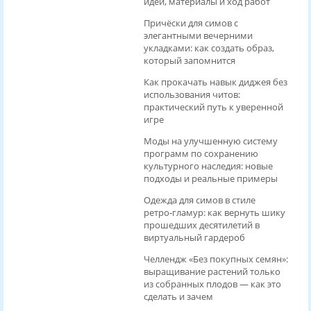
идеи, материалы и ход работ
Причёски для симов с
элегантными вечерними
укладками: как создать образ,
который запомнится
Как прокачать навык диджея без
использования читов:
практический путь к уверенной
игре
Моды на улучшенную систему
программ по сохранению
культурного наследия: новые
подходы и реальные примеры
Одежда для симов в стиле
ретро‑гламур: как вернуть шику
прошедших десятилетий в
виртуальный гардероб
Челлендж «Без покупных семян»:
выращивание растений только
из собранных плодов — как это
сделать и зачем