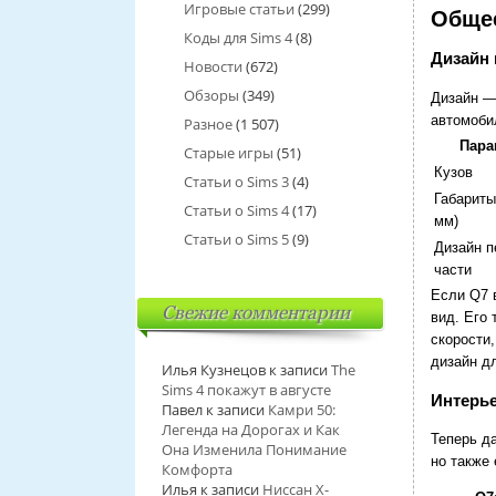
Игровые статьи
(299)
Общее
Коды для Sims 4
(8)
Дизайн 
Новости
(672)
Обзоры
(349)
Дизайн — 
автомоби
Разное
(1 507)
Пара
Старые игры
(51)
Кузов
Статьи о Sims 3
(4)
Габариты
Статьи о Sims 4
(17)
мм)
Статьи о Sims 5
(9)
Дизайн п
части
Если Q7 
Свежие комментарии
вид. Его
скорости,
дизайн д
Илья Кузнецов
к записи
The
Sims 4 покажут в августе
Интерье
Павел
к записи
Камри 50:
Легенда на Дорогах и Как
Теперь д
Она Изменила Понимание
но также 
Комфорта
Илья
к записи
Ниссан Х-