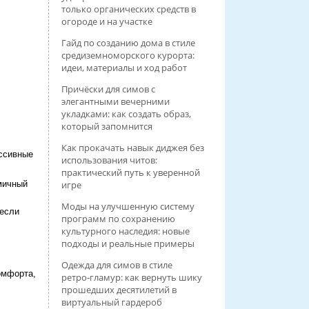
только органических средств в
огороде и на участке
Гайд по созданию дома в стиле
средиземноморского курорта:
идеи, материалы и ход работ
Причёски для симов с
элегантными вечерними
укладками: как создать образ,
который запомнится
Как прокачать навык диджея без
ессивные
использования читов:
практический путь к уверенной
мичный
игре
Моды на улучшенную систему
 если
программ по сохранению
культурного наследия: новые
подходы и реальные примеры
Одежда для симов в стиле
омфорта,
ретро‑гламур: как вернуть шику
прошедших десятилетий в
виртуальный гардероб