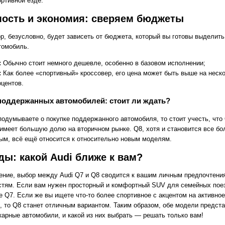
ортивной езде.
ость и экономия: сверяем бюджеты
р, безусловно, будет зависеть от бюджета, который вы готовы выделить
томобиль.
:
Обычно стоит немного дешевле, особенно в базовом исполнении;
:
Как более «спортивный» кроссовер, его цена может быть выше на неск
оцентов.
поддержанных автомобилей: стоит ли ждать?
одумываете о покупке поддержанного автомобиля, то стоит учесть, что 
 имеет большую долю на вторичном рынке. Q8, хотя и становится все бо
ым, всё ещё относится к относительно новым моделям.
ы: какой Audi ближе к вам?
ение, выбор между Audi Q7 и Q8 сводится к вашим личным предпочтени
стям. Если вам нужен просторный и комфортный SUV для семейных пое
е Q7. Если же вы ищете что-то более спортивное с акцентом на активное
, то Q8 станет отличным вариантом. Таким образом, обе модели предст
карные автомобили, и какой из них выбрать — решать только вам!