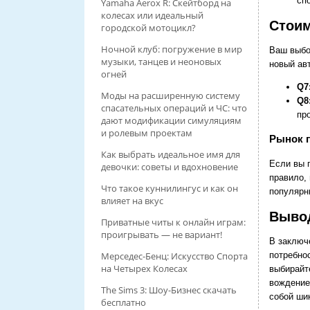
сп
Yamaha Aerox R: Скейтборд на
колесах или идеальный
Стоим
городской мотоцикл?
Ночной клуб: погружение в мир
Ваш выбо
музыки, танцев и неоновых
новый ав
огней
Q7
Моды на расширенную систему
Q8
спасательных операций и ЧС: что
пр
дают модификации симуляциям
и ролевым проектам
Рынок 
Как выбрать идеальное имя для
Если вы п
девочки: советы и вдохновение
правило,
Что такое куннилингус и как он
популярн
влияет на вкус
Вывод
Приватные читы к онлайн играм:
проигрывать — не вариант!
В заключ
потребно
Мерседес-Бенц: Искусство Спорта
на Четырех Колесах
выбирайт
вождение
The Sims 3: Шоу-Бизнес скачать
собой ши
бесплатно