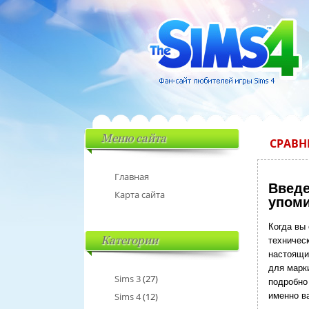
Меню сайта
СРАВН
Главная
Введе
Карта сайта
упом
Когда вы 
Категории
техническ
настоящи
для марки
Sims 3
(27)
подробно
Sims 4
(12)
именно в