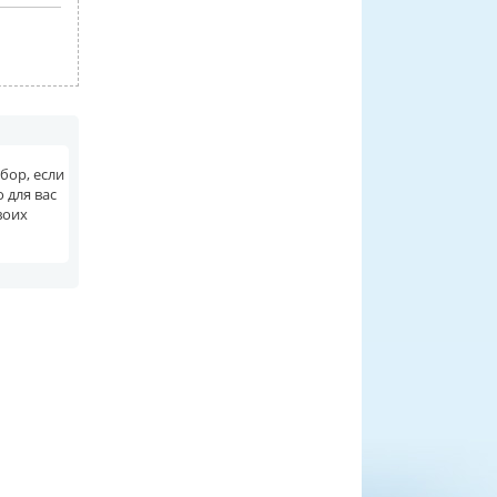
бор, если
 для вас
воих