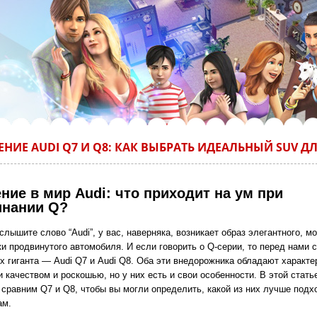
ЕНИЕ AUDI Q7 И Q8: КАК ВЫБРАТЬ ИДЕАЛЬНЫЙ SUV ДЛ
ние в мир Audi: что приходит на ум при
инании Q?
слышите слово “Audi”, у вас, наверняка, возникает образ элегантного, м
и продвинутого автомобиля. И если говорить о Q-серии, то перед нами с
х гиганта — Audi Q7 и Audi Q8. Оба эти внедорожника обладают характ
 качеством и роскошью, но у них есть и свои особенности. В этой стать
 сравним Q7 и Q8, чтобы вы могли определить, какой из них лучше подх
ам.