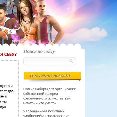
Поиск по сайту
Я СЕБЯ?
Последние новости
ощного и
Новые наборы для организации
тоят два
собственной галереи
ерным
современного искусства: как
е мы
начать и что учесть
одит
Челлендж «Без покупных
удобрений»: использование