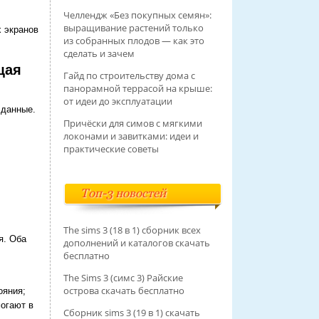
Челлендж «Без покупных семян»:
выращивание растений только
 экранов
из собранных плодов — как это
сделать и зачем
щая
Гайд по строительству дома с
панорамной террасой на крыше:
от идеи до эксплуатации
 данные.
Причёски для симов с мягкими
локонами и завитками: идеи и
практические советы
Топ-3 новостей
The sims 3 (18 в 1) сборник всех
я. Оба
дополнений и каталогов скачать
бесплатно
The Sims 3 (симс 3) Райские
острова скачать бесплатно
ояния;
огают в
Сборник sims 3 (19 в 1) скачать