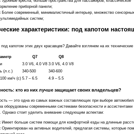
:
Удобные кресла, больше пространства для пассажиров, классическое
ормление приборной панели;
:
Более современный, минималистичный интерьер, множество сенсорных
мультимедийных систем;
ческие характеристики: под капотом настоя
 под капотом этих двух красавцев? Давайте взглянем на их технические
аметр
Q7
Q8
и
3.0 V6, 4.0 V8
3.0 V6, 4.0 V8
 (л.с.)
340-500
340-600
100 км/ч (с)
5.7 – 6.5
4.9 – 5.5
ность: кто из них лучше защищает своих владельцев?
ость — это одна из самых важных составляющих при выборе автомобил
ра оборудованы современными системами безопасности и ассистентами
. Однако стоит уделить внимание следующим аспектам:
:
Имеет больше систем помощи для комфортной езды на длинные расст
:
Ориентирован на активных водителей, предлагая системы, которые пом