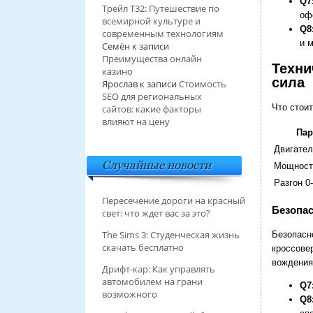
Q7
Трейл T32: Путешествие по
оф
всемирной культуре и
Q8
современным технологиям
и 
Семён
к записи
Преимущества онлайн
Техни
казино
сила
Ярослав
к записи
Стоимость
SEO для региональных
Что стоит
сайтов: какие факторы
влияют на цену
Пар
Двигател
Случайные новости
Мощность
Разгон 0-
Пересечение дороги на красный
Безопас
свет: что ждет вас за это?
The Sims 3: Студенческая жизнь
Безопасн
скачать бесплатно
кроссове
вождения
Дрифт-кар: Как управлять
автомобилем на грани
Q7
возможного
Q8