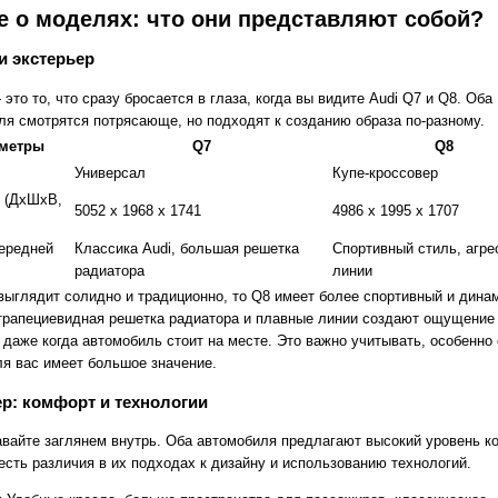
 о моделях: что они представляют собой?
и экстерьер
это то, что сразу бросается в глаза, когда вы видите Audi Q7 и Q8. Оба
ля смотрятся потрясающе, но подходят к созданию образа по-разному.
метры
Q7
Q8
Универсал
Купе-кроссовер
 (ДхШхВ,
5052 x 1968 x 1741
4986 x 1995 x 1707
ередней
Классика Audi, большая решетка
Спортивный стиль, агр
радиатора
линии
выглядит солидно и традиционно, то Q8 имеет более спортивный и дина
 трапециевидная решетка радиатора и плавные линии создают ощущение
 даже когда автомобиль стоит на месте. Это важно учитывать, особенно
ля вас имеет большое значение.
р: комфорт и технологии
авайте заглянем внутрь. Оба автомобиля предлагают высокий уровень к
есть различия в их подходах к дизайну и использованию технологий.