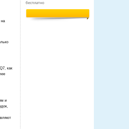
бесплатно
 на
олько
Q7, как
лее
ям и
здок,
авляют