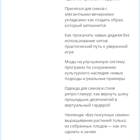
Причёски для симов с
элегантными вечерними
укладками: как создать образ,
который запомнится
Как прокачать навык диджея без
использования читов:
практический путь к уверенной
игре
Моды на улучшенную систему
программ по сохранению
культурного наследия: новые
подходы и реальные примеры
Одежда для симов в стиле
ретро‑гламур: как вернуть шику
прошедших десятилетий в
виртуальный гардероб
Челлендж «Без покупных семян»:
выращивание растений только
из собранных плодов — как это
сделать и зачем