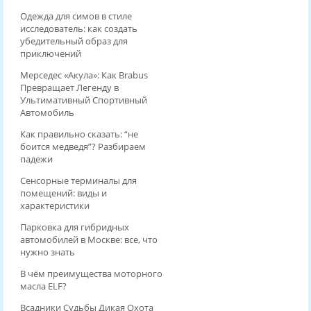
Одежда для симов в стиле
исследователь: как создать
убедительный образ для
приключений
Мерседес «Акула»: Как Brabus
Превращает Легенду в
Ультимативный Спортивный
Автомобиль
Как правильно сказать: “не
боится медведя”? Разбираем
падежи
Сенсорные терминалы для
помещений: виды и
характеристики
Парковка для гибридных
автомобилей в Москве: все, что
нужно знать
В чём преимущества моторного
масла ELF?
Всадники Судьбы Дикая Охота