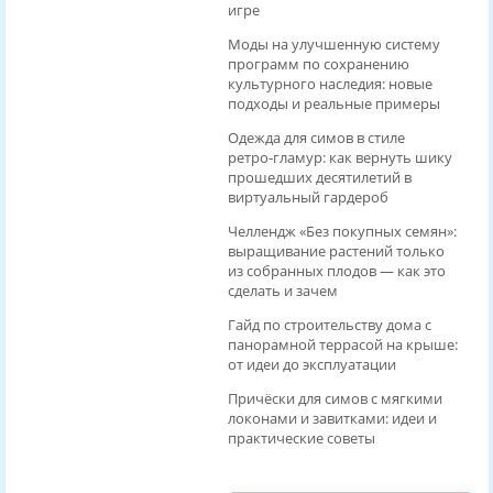
игре
Моды на улучшенную систему
программ по сохранению
культурного наследия: новые
подходы и реальные примеры
Одежда для симов в стиле
ретро‑гламур: как вернуть шику
прошедших десятилетий в
виртуальный гардероб
Челлендж «Без покупных семян»:
выращивание растений только
из собранных плодов — как это
сделать и зачем
Гайд по строительству дома с
панорамной террасой на крыше:
от идеи до эксплуатации
Причёски для симов с мягкими
локонами и завитками: идеи и
практические советы