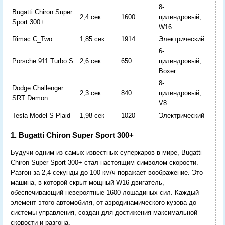
8-
Bugatti Chiron Super
2,4 сек
1600
цилиндровый,
Sport 300+
W16
Rimac C_Two
1,85 сек
1914
Электрический
6-
Porsche 911 Turbo S
2,6 сек
650
цилиндровый,
Boxer
8-
Dodge Challenger
2,3 сек
840
цилиндровый,
SRT Demon
V8
Tesla Model S Plaid
1,98 сек
1020
Электрический
1. Bugatti Chiron Super Sport 300+
Будучи одним из самых известных суперкаров в мире, Bugatti
Chiron Super Sport 300+ стал настоящим символом скорости.
Разгон за 2,4 секунды до 100 км/ч поражает воображение. Это
машина, в которой скрыт мощный W16 двигатель,
обеспечивающий невероятные 1600 лошадиных сил. Каждый
элемент этого автомобиля, от аэродинамического кузова до
системы управления, создан для достижения максимальной
скорости и разгона.