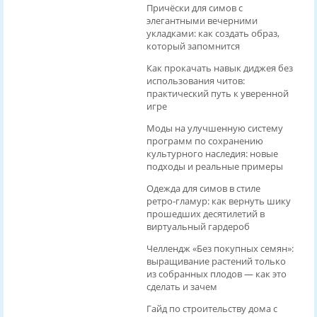
Причёски для симов с
элегантными вечерними
укладками: как создать образ,
который запомнится
Как прокачать навык диджея без
использования читов:
практический путь к уверенной
игре
Моды на улучшенную систему
программ по сохранению
культурного наследия: новые
подходы и реальные примеры
Одежда для симов в стиле
ретро‑гламур: как вернуть шику
прошедших десятилетий в
виртуальный гардероб
Челлендж «Без покупных семян»:
выращивание растений только
из собранных плодов — как это
сделать и зачем
Гайд по строительству дома с