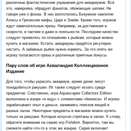
различные фантастические украшения для аквариумов. Всё
это, наверняка, обрадует фанатов, обожающих шопинг. Не
говоря уже о фонах. В них воплотились Безумное чаепитие
Алисы и Греческие мифы, Цирк и Зомби. Кроме того, игроков
ждут замечательные призы. Например, за достижения в
скорости, в тактике и даже в лояльности. Последнее качество
следует проявлять по отношению к рыбкам, которые можно
купить в магазине. Кстати, аквариумы придётся регулярно
чистить. А забавных рыбок нужно кормить. За что опять же
игроку полагаются призы и различные приятные бонусы.
Пару слов об игре Акваландия Коллекционное
Издание
Для того, чтобы украсить аквариум, кроме денег, могут
понадобиться ракушки. Их также следует искать среди
предметов. Собственно, игра Aquascapes Collectors Edition
выполнена в жанре «я ищу» с элементами «бизнеса». И игроки
зарабатывают опыт и деньги, занимаясь поисков вещей в
разных залах. Некоторые предметы в магазине можно купить
только за ракушки. Которые искусно спрятаны в залах. К слову,
обратите внимание на серию игр Fishdom. Вероятно, там вы
сможете найти что-то в этих же жанрах. Серия включает