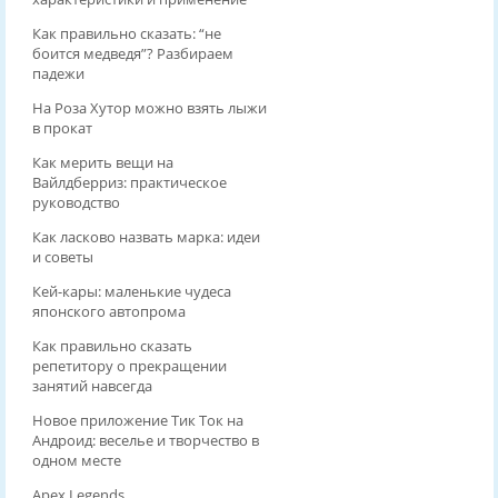
Как правильно сказать: “не
боится медведя”? Разбираем
падежи
На Роза Хутор можно взять лыжи
в прокат
Как мерить вещи на
Вайлдберриз: практическое
руководство
Как ласково назвать марка: идеи
и советы
Кей-кары: маленькие чудеса
японского автопрома
Как правильно сказать
репетитору о прекращении
занятий навсегда
Новое приложение Тик Ток на
Андроид: веселье и творчество в
одном месте
Apex Legends