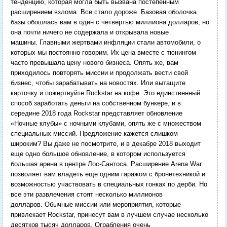
тенденцию, которая могла быть вызвана постепенным
расширением взлома. Все стало дороже. Базовая оболочка
базы обошлась вам в один с четвертью миллиона долларов, но
она почти ничего не содержала и открывала новые
машины. Главными жертвами инфляции стали автомобили, о
которых мы постоянно говорим. Их цена вместе с тюнингом
часто превышала цену нового бизнеса. Опять же, вам
приходилось повторять миссии и продолжать вести свой
бизнес, чтобы зарабатывать на новостях. Или вытащите
карточку и пожертвуйте Rockstar на кофе. Это единственный
способ заработать деньги на собственном бункере, и в
середине 2018 года Rockstar представляет обновление
«Ночные клубы» с ночными клубами, опять же с множеством
специальных миссий. Предложение кажется слишком
широким? Вы даже не посмотрите, и в декабре 2018 выходит
еще одно большое обновление, в котором используется
большая арена в центре Лос-Сантоса. Расширение Arena War
позволяет вам владеть еще одним гаражом с бронетехникой и
возможностью участвовать в специальных гонках по дерби. Но
все эти развлечения стоят несколько миллионов
долларов. Обычные миссии или мероприятия, которые
привлекает Rockstar, принесут вам в лучшем случае несколько
десятков тысяч долларов. Ограбления очень