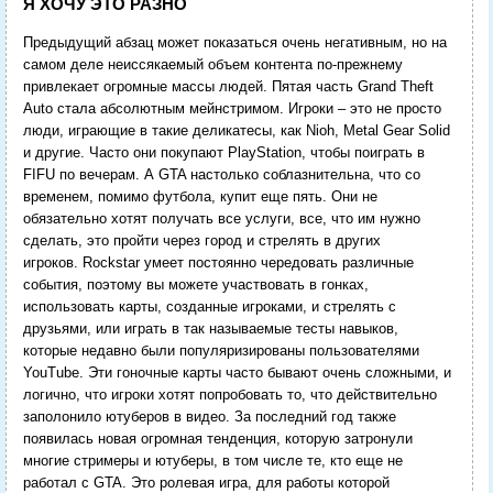
Я ХОЧУ ЭТО РАЗНО
Предыдущий абзац может показаться очень негативным, но на
самом деле неиссякаемый объем контента по-прежнему
привлекает огромные массы людей. Пятая часть Grand Theft
Auto стала абсолютным мейнстримом. Игроки – это не просто
люди, играющие в такие деликатесы, как Nioh, Metal Gear Solid
и другие. Часто они покупают PlayStation, чтобы поиграть в
FIFU по вечерам. А GTA настолько соблазнительна, что со
временем, помимо футбола, купит еще пять. Они не
обязательно хотят получать все услуги, все, что им нужно
сделать, это пройти через город и стрелять в других
игроков. Rockstar умеет постоянно чередовать различные
события, поэтому вы можете участвовать в гонках,
использовать карты, созданные игроками, и стрелять с
друзьями, или играть в так называемые тесты навыков,
которые недавно были популяризированы пользователями
YouTube. Эти гоночные карты часто бывают очень сложными, и
логично, что игроки хотят попробовать то, что действительно
заполонило ютуберов в видео. За последний год также
появилась новая огромная тенденция, которую затронули
многие стримеры и ютуберы, в том числе те, кто еще не
работал с GTA. Это ролевая игра, для работы которой