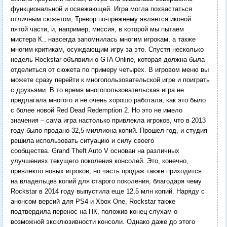
функциональной и освежающей. Игра могла похвастаться
отличным сюжетом, Тревор по-прежнему является иконой
пятой части, и, например, миссия, в которой мы пытаем
мистера К., навсегда запомнилась многим игрокам, а также
многим критикам, осуждающим игру за это. Спустя несколько
недель Rockstar объявили о GTA Online, которая должна была
отделиться от сюжета по примеру четырех. В игровом меню вы
можете сразу перейти к многопользовательской игре и поиграть
с друзьями. В то время многопользовательская игра не
предлагала многого и не очень хорошо работала, как это было
с более новой Red Dead Redemption 2. Но это не имело
значения – сама игра настолько привлекла игроков, что в 2013
году было продано 32,5 миллиона копий. Прошел год, и студия
решила использовать ситуацию и силу своего
сообщества. Grand Theft Auto V основан на различных
улучшениях текущего поколения консолей. Это, конечно,
привлекло новых игроков, но часть продаж также приходится
на владельцев копий для старого поколения, благодаря чему
Rockstar в 2014 году выпустила еще 12,5 млн копий. Наряду с
анонсом версий для PS4 и Xbox One, Rockstar также
подтвердила перенос на ПК, положив конец слухам о
возможной эксклюзивности консоли. Однако даже до этого