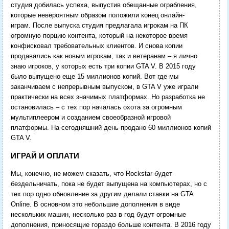
студия добилась успеха, выпустив обещанные ограбления,
которые невероятным образом положили конец онлайн-
играм. После выпуска студия предлагала игрокам на ПК
огромную порцию контента, который на некоторое время
конфисковал требовательных клиентов. И снова копии
продавались как новым игрокам, так и ветеранам – я лично
знаю игроков, у которых есть три копии GTA V. В 2015 году
было выпущено еще 15 миллионов копий. Вот где мы
заканчиваем с непрерывным выпуском, в GTA V уже играли
практически на всех значимых платформах. Но разработка не
остановилась – с тех пор началась охота за огромным
мультиплеером и созданием своеобразной игровой
платформы. На сегодняшний день продано 60 миллионов копий
GTA V.
ИГРАЙ И ОПЛАТИ
Мы, конечно, не можем сказать, что Rockstar будет
бездельничать, пока не будет выпущена на компьютерах, но с
тех пор одно обновление за другим делали ставки на GTA
Online. В основном это небольшие дополнения в виде
нескольких машин, несколько раз в год будут огромные
дополнения, приносящие гораздо больше контента. В 2016 году