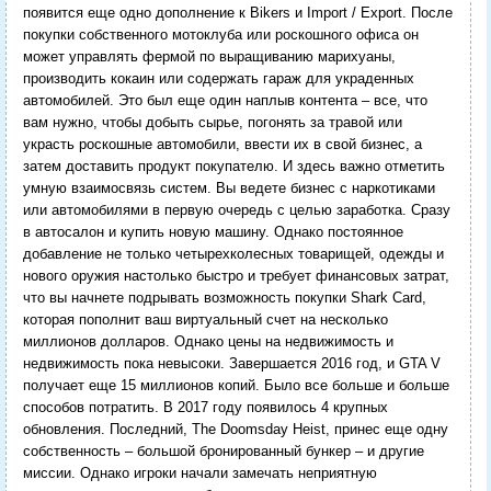
появится еще одно дополнение к Bikers и Import / Export. После
покупки собственного мотоклуба или роскошного офиса он
может управлять фермой по выращиванию марихуаны,
производить кокаин или содержать гараж для украденных
автомобилей. Это был еще один наплыв контента – все, что
вам нужно, чтобы добыть сырье, погонять за травой или
украсть роскошные автомобили, ввести их в свой бизнес, а
затем доставить продукт покупателю. И здесь важно отметить
умную взаимосвязь систем. Вы ведете бизнес с наркотиками
или автомобилями в первую очередь с целью заработка. Сразу
в автосалон и купить новую машину. Однако постоянное
добавление не только четырехколесных товарищей, одежды и
нового оружия настолько быстро и требует финансовых затрат,
что вы начнете подрывать возможность покупки Shark Card,
которая пополнит ваш виртуальный счет на несколько
миллионов долларов. Однако цены на недвижимость и
недвижимость пока невысоки. Завершается 2016 год, и GTA V
получает еще 15 миллионов копий. Было все больше и больше
способов потратить. В 2017 году появилось 4 крупных
обновления. Последний, The Doomsday Heist, принес еще одну
собственность – большой бронированный бункер – и другие
миссии. Однако игроки начали замечать неприятную