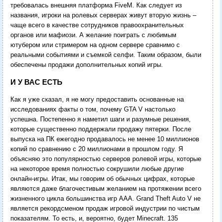
требовалась внешняя платформа FiveM. Как следует из
названия, игроки на ролевых серверах живут вторую жизнь –
чаще всего в качестве сотрудников правоохранительных
органов или мафиози. А желание поиграть с любимым
ютубером или стримером на одном сервере сравнимо с
реальными событиями и съемкой селфи. Таким образом, были
обеспечены продажи дополнительных копий игры.
И У ВАС ЕСТЬ
Как я уже сказал, я не могу предоставить основанные на
исследованиях факты о том, почему GTA V настолько
успешна. Постепенно я наметил шаги и разумные решения,
которые существенно поддержали продажу пятерки. После
выпуска на ПК ежегодно продавалось не менее 10 миллионов
копий по сравнению с 20 миллионами в прошлом году. Я
объясняю это популярностью серверов ролевой игры, которые
на некоторое время полностью сокрушили любые другие
онлайн-игры. Итак, мы говорим об обычных цифрах, которые
являются даже благочестивым желанием на протяжении всего
жизненного цикла большинства игр AAA. Grand Theft Auto V не
является рекордсменом продаж игровой индустрии по чистым
показателям. То есть, и, вероятно, будет Minecraft. 135