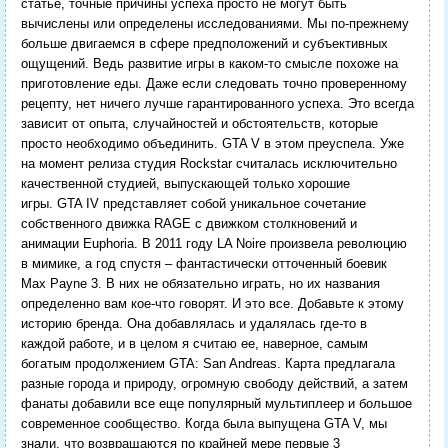
статье, точные причины успеха просто не могут быть
вычислены или определены исследованиями. Мы по-прежнему
больше двигаемся в сфере предположений и субъективных
ощущений. Ведь развитие игры в каком-то смысле похоже на
приготовление еды. Даже если следовать точно проверенному
рецепту, нет ничего лучше гарантированного успеха. Это всегда
зависит от опыта, случайностей и обстоятельств, которые
просто необходимо объединить. GTA V в этом преуспела. Уже
на момент релиза студия Rockstar считалась исключительно
качественной студией, выпускающей только хорошие
игры. GTA IV представляет собой уникальное сочетание
собственного движка RAGE с движком столкновений и
анимации Euphoria. В 2011 году LA Noire произвела революцию
в мимике, а год спустя – фантастически отточенный боевик
Max Payne 3. В них не обязательно играть, но их названия
определенно вам кое-что говорят. И это все. Добавьте к этому
историю бренда. Она добавлялась и удалялась где-то в
каждой работе, и в целом я считаю ее, наверное, самым
богатым продолжением GTA: San Andreas. Карта предлагала
разные города и природу, огромную свободу действий, а затем
фанаты добавили все еще популярный мультиплеер и большое
современное сообщество. Когда была выпущена GTA V, мы
знали, что возвращаются по крайней мере первые 3