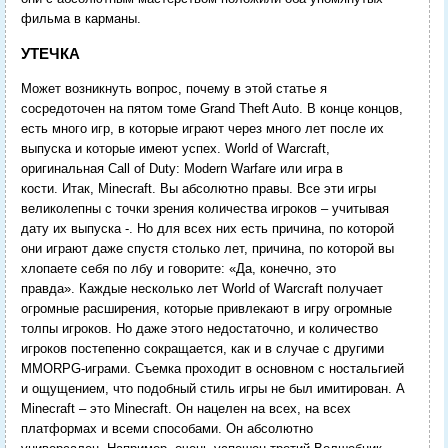
фильма в карманы.
УТЕЧКА
Может возникнуть вопрос, почему в этой статье я
сосредоточен на пятом томе Grand Theft Auto. В конце концов,
есть много игр, в которые играют через много лет после их
выпуска и которые имеют успех. World of Warcraft,
оригинальная Call of Duty: Modern Warfare или игра в
кости. Итак, Minecraft. Вы абсолютно правы. Все эти игры
великолепны с точки зрения количества игроков – учитывая
дату их выпуска -. Но для всех них есть причина, по которой
они играют даже спустя столько лет, причина, по которой вы
хлопаете себя по лбу и говорите: «Да, конечно, это
правда». Каждые несколько лет World of Warcraft получает
огромные расширения, которые привлекают в игру огромные
толпы игроков. Но даже этого недостаточно, и количество
игроков постепенно сокращается, как и в случае с другими
MMORPG-играми. Съемка проходит в основном с ностальгией
и ощущением, что подобный стиль игры не был имитирован. А
Minecraft – это Minecraft. Он нацелен на всех, на всех
платформах и всеми способами. Он абсолютно