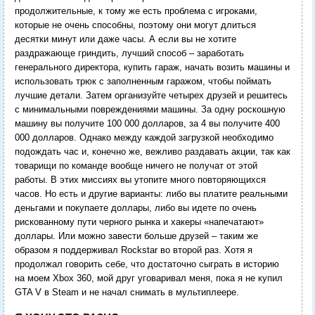
продолжительные, к тому же есть проблема с игроками,
которые не очень способны, поэтому они могут длиться
десятки минут или даже часы. А если вы не хотите
раздражающе гриндить, лучший способ – заработать
генерального директора, купить гараж, начать возить машины и
использовать трюк с заполненным гаражом, чтобы поймать
лучшие детали. Затем организуйте четырех друзей и решитесь
с минимальными повреждениями машины. За одну роскошную
машину вы получите 100 000 долларов, за 4 вы получите 400
000 долларов. Однако между каждой загрузкой необходимо
подождать час и, конечно же, вежливо раздавать акции, так как
товарищи по команде вообще ничего не получат от этой
работы. В этих миссиях вы утопите много повторяющихся
часов. Но есть и другие варианты: либо вы платите реальными
деньгами и покупаете доллары, либо вы идете по очень
рискованному пути черного рынка и хакеры «напечатают»
доллары. Или можно завести больше друзей – таким же
образом я поддерживал Rockstar во второй раз. Хотя я
продолжал говорить себе, что достаточно сыграть в историю
на моем Xbox 360, мой друг уговаривал меня, пока я не купил
GTA V в Steam и не начал снимать в мультиплеере.