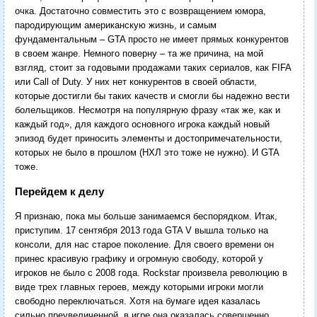
очка. Достаточно совместить это с возвращением юмора,
пародирующим американскую жизнь, и самым
фундаментальным – GTA просто не имеет прямых конкурентов
в своем жанре. Немного поверну – та же причина, на мой
взгляд, стоит за годовыми продажами таких сериалов, как FIFA
или Call of Duty. У них нет конкурентов в своей области,
которые достигли бы таких качеств и смогли бы надежно вести
болельщиков. Несмотря на популярную фразу «так же, как и
каждый год», для каждого основного игрока каждый новый
эпизод будет приносить элементы и достопримечательности,
которых не было в прошлом (НХЛ это тоже не нужно). И GTA
тоже.
Перейдем к делу
Я признаю, пока мы больше занимаемся беспорядком. Итак,
приступим. 17 сентября 2013 года GTA V вышла только на
консоли, для нас старое поколение. Для своего времени он
принес красивую графику и огромную свободу, которой у
игроков не было с 2008 года. Rockstar произвела революцию в
виде трех главных героев, между которыми игроки могли
свободно переключаться. Хотя на бумаге идея казалась
сильно преувеличенной, в игре она оказалась совершенно