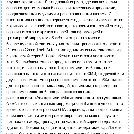
Крупная кража авто. Легендарный сериал, где каждая серия
сопровождается большой оглаской, массовыми продажами,
неоднозначными случаями и революционными шагами. С
высоты птичьего полета первые эпизоды вызвали любопытство
и критику из-за своей жестокости, в то время как третий эпизод
поразил игроков и критиков своей трансформацией в
трехмерный мир путем обработки открытого мира и
беспрецедентной системы уничтожения транспортных средств.
С тех пор Grand Theft Auto стала одним из самых символов игр
и уважаемой серией. Даже абсолютные игроки часто имеют
хотя бы приблизительное представление о том, что такое
«гетто», и, как и в случае с Тетрисом или Пинболом, они
наверняка слышали это название где-то – в СМИ, от друзей или
других знакомых. Но игры по-прежнему являются хобби только
для «ограниченного» числа людей, а фильмы, например, по-
прежнему являются более распространенным
развлечением. «Аватар» или «Мстители» платят за культовые
блокбастеры, захватившие мир, когда они были выпущены, в то
время как выпуск игр серии GTA сопровождался потрясениями
в принципе «только» в игровом мире. Тем не менее, спустя 7
лет после выхода, двенадцатая часть этой серии продолжает
удивлять. Возможно, еще и тем, что с ожидаемым заработком
они с абсолютным мастерством положили оба упомянутых