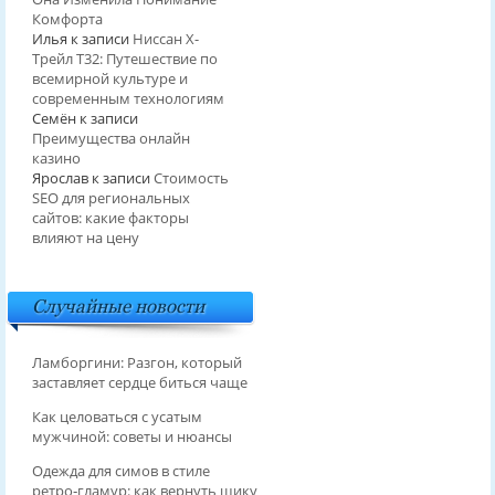
Комфорта
Илья
к записи
Ниссан Х-
Трейл T32: Путешествие по
всемирной культуре и
современным технологиям
Семён
к записи
Преимущества онлайн
казино
Ярослав
к записи
Стоимость
SEO для региональных
сайтов: какие факторы
влияют на цену
Случайные новости
Ламборгини: Разгон, который
заставляет сердце биться чаще
Как целоваться с усатым
мужчиной: советы и нюансы
Одежда для симов в стиле
ретро‑гламур: как вернуть шику