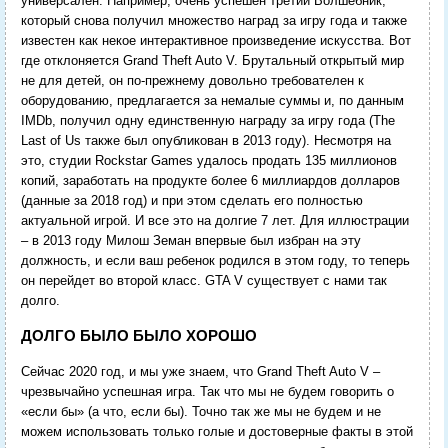
универсален. Например, очень успешен третий Волшебник,
который снова получил множество наград за игру года и также
известен как некое интерактивное произведение искусства. Вот
где отклоняется Grand Theft Auto V. Брутальный открытый мир
не для детей, он по-прежнему довольно требователен к
оборудованию, предлагается за немалые суммы и, по данным
IMDb, получил одну единственную награду за игру года (The
Last of Us также был опубликован в 2013 году). Несмотря на
это, студии Rockstar Games удалось продать 135 миллионов
копий, заработать на продукте более 6 миллиардов долларов
(данные за 2018 год) и при этом сделать его полностью
актуальной игрой. И все это на долгие 7 лет. Для иллюстрации
– в 2013 году Милош Земан впервые был избран на эту
должность, и если ваш ребенок родился в этом году, то теперь
он перейдет во второй класс. GTA V существует с нами так
долго.
ДОЛГО БЫЛО БЫЛО ХОРОШО
Сейчас 2020 год, и мы уже знаем, что Grand Theft Auto V –
чрезвычайно успешная игра. Так что мы не будем говорить о
«если бы» (а что, если бы). Точно так же мы не будем и не
можем использовать только голые и достоверные факты в этой