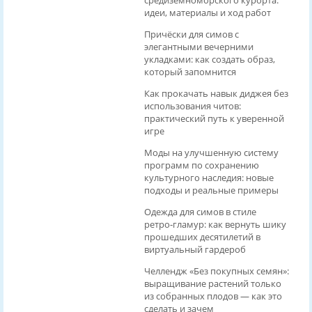
идеи, материалы и ход работ
Причёски для симов с
элегантными вечерними
укладками: как создать образ,
который запомнится
Как прокачать навык диджея без
использования читов:
практический путь к уверенной
игре
Моды на улучшенную систему
программ по сохранению
культурного наследия: новые
подходы и реальные примеры
Одежда для симов в стиле
ретро‑гламур: как вернуть шику
прошедших десятилетий в
виртуальный гардероб
Челлендж «Без покупных семян»:
выращивание растений только
из собранных плодов — как это
сделать и зачем