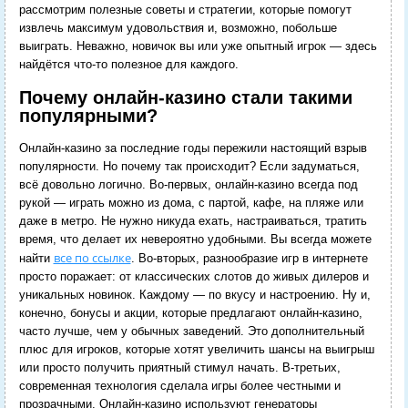
рассмотрим полезные советы и стратегии, которые помогут
извлечь максимум удовольствия и, возможно, побольше
выиграть. Неважно, новичок вы или уже опытный игрок — здесь
найдётся что-то полезное для каждого.
Почему онлайн-казино стали такими
популярными?
Онлайн-казино за последние годы пережили настоящий взрыв
популярности. Но почему так происходит? Если задуматься,
всё довольно логично. Во-первых, онлайн-казино всегда под
рукой — играть можно из дома, с партой, кафе, на пляже или
даже в метро. Не нужно никуда ехать, настраиваться, тратить
время, что делает их невероятно удобными. Вы всегда можете
все по ссылке
найти
. Во-вторых, разнообразие игр в интернете
просто поражает: от классических слотов до живых дилеров и
уникальных новинок. Каждому — по вкусу и настроению. Ну и,
конечно, бонусы и акции, которые предлагают онлайн-казино,
часто лучше, чем у обычных заведений. Это дополнительный
плюс для игроков, которые хотят увеличить шансы на выигрыш
или просто получить приятный стимул начать. В-третьих,
современная технология сделала игры более честными и
прозрачными. Онлайн-казино используют генераторы