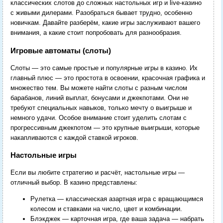
классических слотов до сложных настольных игр и live-казино
с живыми дилерами. Разобраться бывает трудно, особенно
новичкам. Давайте разберём, какие игры заслуживают вашего
внимания, а какие стоит попробовать для разнообразия.
Игровые автоматы (слоты)
Слоты — это самые простые и популярные игры в казино. Их
главный плюс — это простота в освоении, красочная графика и
множество тем. Вы можете найти слоты с разным числом
барабанов, линий выплат, бонусами и джекпотами. Они не
требуют специальных навыков, только мечту о выигрыше и
немного удачи. Особое внимание стоит уделить слотам с
прогрессивным джекпотом — это крупные выигрыши, которые
накапливаются с каждой ставкой игроков.
Настольные игры
Если вы любите стратегию и расчёт, настольные игры —
отличный выбор. В казино представлены:
Рулетка — классическая азартная игра с вращающимся
колесом и ставками на число, цвет и комбинации.
Блэкджек — карточная игра, где ваша задача — набрать