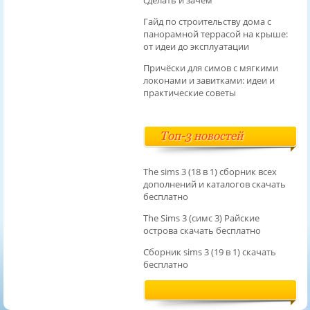
Гайд по строительству дома с
панорамной террасой на крыше:
от идеи до эксплуатации
Причёски для симов с мягкими
локонами и завитками: идеи и
практические советы
Топ-3 новостей
The sims 3 (18 в 1) сборник всех
дополнений и каталогов скачать
бесплатно
The Sims 3 (симс 3) Райские
острова скачать бесплатно
Сборник sims 3 (19 в 1) скачать
бесплатно