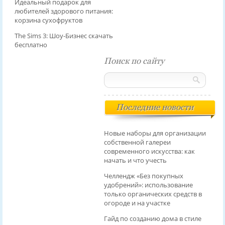
Идеальный подарок для
любителей здорового питания:
корзина сухофруктов
The Sims 3: Шоу-Бизнес скачать
бесплатно
Поиск по сайту
Последние новости
Новые наборы для организации
собственной галереи
современного искусства: как
начать и что учесть
Челлендж «Без покупных
удобрений»: использование
только органических средств в
огороде и на участке
Гайд по созданию дома в стиле