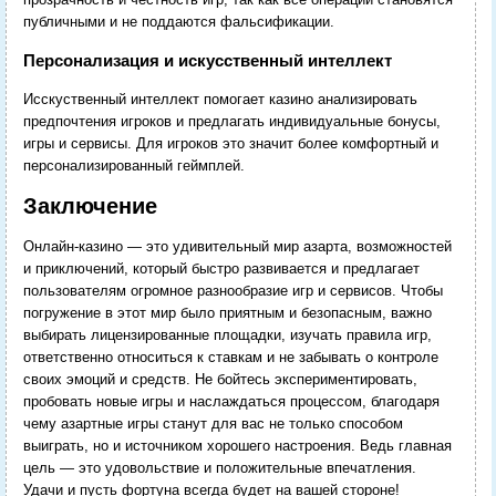
публичными и не поддаются фальсификации.
Персонализация и искусственный интеллект
Исскуственный интеллект помогает казино анализировать
предпочтения игроков и предлагать индивидуальные бонусы,
игры и сервисы. Для игроков это значит более комфортный и
персонализированный геймплей.
Заключение
Онлайн-казино — это удивительный мир азарта, возможностей
и приключений, который быстро развивается и предлагает
пользователям огромное разнообразие игр и сервисов. Чтобы
погружение в этот мир было приятным и безопасным, важно
выбирать лицензированные площадки, изучать правила игр,
ответственно относиться к ставкам и не забывать о контроле
своих эмоций и средств. Не бойтесь экспериментировать,
пробовать новые игры и наслаждаться процессом, благодаря
чему азартные игры станут для вас не только способом
выиграть, но и источником хорошего настроения. Ведь главная
цель — это удовольствие и положительные впечатления.
Удачи и пусть фортуна всегда будет на вашей стороне!