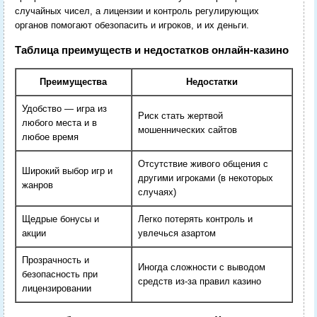
случайных чисел, а лицензии и контроль регулирующих
органов помогают обезопасить и игроков, и их деньги.
Таблица преимуществ и недостатков онлайн-казино
Преимущества
Недостатки
Удобство — игра из
Риск стать жертвой
любого места и в
мошеннических сайтов
любое время
Отсутствие живого общения с
Широкий выбор игр и
другими игроками (в некоторых
жанров
случаях)
Щедрые бонусы и
Легко потерять контроль и
акции
увлечься азартом
Прозрачность и
Иногда сложности с выводом
безопасность при
средств из-за правил казино
лицензировании