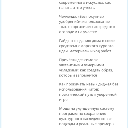
современного искусства: как
начать и что учесть
Челлендж «Без покупных
удобрений»: использование
только органических средств в
огороде и на участке
Гайд по созданию дома в стиле
средиземноморского курорта:
идеи, материалы и ход работ
Причёски для симов с
элегантными вечерними
укладками: как создать образ,
который запомнится
Как прокачать навык диджея без
использования читов:
практический путь к уверенной
игре
Моды на улучшенную систему
программ по сохранению
культурного наследия: новые
подходы и реальные примеры