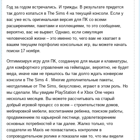
Год за годом встречались. И трижды. В результате придется
так долго копаться в The Sims 4 на текущей консоли. Если у
вас уже есть оригинальная версия для ПК со всеми
расширениями, пакетами и коллекциями, то это сообщение,
вероятно, вас не вырвет. Однако, если симуляция
человеческой жизни – это именно то, чего вам не хватает в
вашем текущем портфолио консольных игр, вы можете начать
поиски 17 ноября.
Оптимизируя игру для ПК, созданную для мыши и клавиатуры,
для комфортного управления на геймпадах, вероятно, не будет
меда, иначе нам не пришлось бы так долго ждать конверсии
консоли в The Sims 4 . Многие дополнительные пакеты,
неотделимые от The Sims, безусловно, играют в этом роль. Но
мы сделали. Мы увидим PlayStation 4 и Xbox One через
несколько месяцев. Вы можете рассчитывать на старый
добрый игровой процесс со всем – строительством домов,
меблировкой мебели, воспитанием ребенка, поиском работы,
продвижением по карьерной лестнице, удовлетворением
основных потребностей и так далее. Жалко только, что
создатели из Maxis не похвастались контролем в
сопроводительном ролике и показали нам то, что мы видели