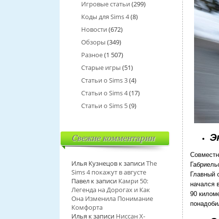
Игровые статьи
(299)
Коды для Sims 4
(8)
Новости
(672)
Обзоры
(349)
Разное
(1 507)
Старые игры
(51)
Статьи о Sims 3
(4)
Статьи о Sims 4
(17)
Статьи о Sims 5
(9)
Э
Свежие комментарии
Совместн
Илья Кузнецов
к записи
The
Габриель
Sims 4 покажут в августе
Главный 
Павел
к записи
Камри 50:
начался 
Легенда на Дорогах и Как
90 килом
Она Изменила Понимание
понадоби
Комфорта
Илья
к записи
Ниссан Х-