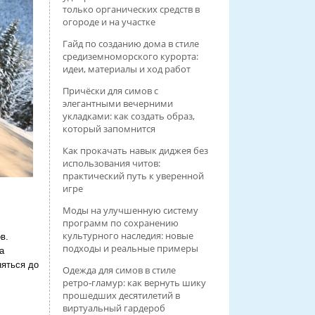
только органических средств в
огороде и на участке
Гайд по созданию дома в стиле
средиземноморского курорта:
идеи, материалы и ход работ
Причёски для симов с
элегантными вечерними
укладками: как создать образ,
который запомнится
Как прокачать навык диджея без
использования читов:
практический путь к уверенной
игре
Моды на улучшенную систему
программ по сохранению
культурного наследия: новые
в.
подходы и реальные примеры
а
няться до
Одежда для симов в стиле
ретро‑гламур: как вернуть шику
прошедших десятилетий в
виртуальный гардероб