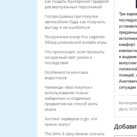
как создать бунтарский гардероб
для виртуальных персонажей
Три вари
Госпрограмма при покупке
последую
автомобиля Лада: как получить
устанавл
выгоду и не ошибиться
преданны
Погружение в мир Fox Legends:
исполнен
Обзор уникальной онлайн игры
комфорт.
компактн
Что происходит, если проехать
на красный свет: риски и
и выдвиж
последствия
выпускае
латинско
Особенности монтажа
позиций,
водостоков
Анатомич
Челлендж «Без покупок»:
ситуации 
использование только
найденных и созданных
предметов как способ жить
Категория
иначе
Дата:
03.0
Хостинг серверов cs go: что
нужно знать?
Добави
The Sims 3: Шоу-Бизнес скачать