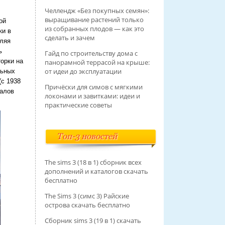
Челлендж «Без покупных семян»:
выращивание растений только
ой
из собранных плодов — как это
ки в
сделать и зачем
еляя
ь
Гайд по строительству дома с
орки на
панорамной террасой на крыше:
от идеи до эксплуатации
льных
(с 1938
Причёски для симов с мягкими
салов
локонами и завитками: идеи и
практические советы
Топ-3 новостей
The sims 3 (18 в 1) сборник всех
дополнений и каталогов скачать
бесплатно
The Sims 3 (симс 3) Райские
острова скачать бесплатно
Сборник sims 3 (19 в 1) скачать