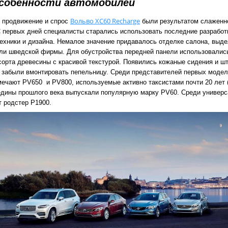
собенности автомобилей
Вольво XC60 Recharge
 продвижение и спрос
были результатом слаженн
С первых дней специалисты старались использовать последние разработ
техники и дизайна. Немалое значение придавалось отделке салона, выд
ли шведской фирмы. Для обустройства передней панели использовалис
сорта древесины с красивой текстурой. Появились кожаные сидения и шт
е забыли вмонтировать пепельницу. Среди представителей первых моде
мечают PV650 и PV800, используемые активно таксистами почти 20 лет 
ередины прошлого века выпускали популярную марку PV60. Среди универ
 родстер P1900.