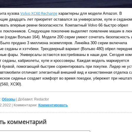
Volvo XC60 Recharge
анта кузова
характерны для модели Amazon. В
щие двадцать лет приоритет оставался за универсалом, купе и седаном
ивать впервые ремни безопасности. Компактный Volvo 66 быстро обрел
х поклонников. Следующее поколение выделяет появление машин в лю
ии (седан Вольво 164). Модели 200 серии умеют сочетать безопасность 
 Было продано 3 миллиона экземпляров. Линейка 300 серии включила
ые седаны и хэтчбеки. Трехдверный вариант (Вольво 480) обрел передни
ные фары. Универсалы остаются востребованы в наши дни. Сегодня ком
т седаны, кабриолеты, купе и кроссоверы. Каждая модель маркируется
й буквой, помогающей быстрее сориентировать при покупке. Лидер не ус
 автомобили отличает элегантный внешний вид и качественная отделка с
еское сиденье создает комфорт во время поездки, убережет при нештат
(S60, XC90).
:
Обзоры
| Добавил: Redactor
2.2022
| Комментарии:
Комментировать
ть комментарий