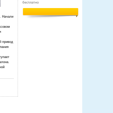
бесплатно
. Начали
ксовом
и
й привод
пания
тупает
алона.
ной