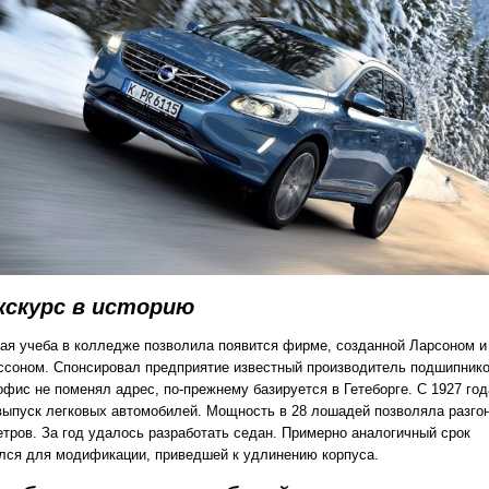
кскурс в историю
ая учеба в колледже позволила появится фирме, созданной Ларсоном и
ссоном. Спонсировал предприятие известный производитель подшипнико
офис не поменял адрес, по-прежнему базируется в Гетеборге. С 1927 год
выпуск легковых автомобилей. Мощность в 28 лошадей позволяла разго
етров. За год удалось разработать седан. Примерно аналогичный срок
лся для модификации, приведшей к удлинению корпуса.