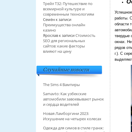
О
Трейл T32: Путешествие по
всемирной культуре и
Успешное
современным технологиям
работы. 
Семён
к записи
области 
Преимущества онлайн
казино
автомоби
Ярослав
к записи
Стоимость
твердые 
SEO для региональных
окнах. Н
сайтов: какие факторы
рядов от
влияют на цену
г.). С с
выделяют
Случайные новости
The Sims 4 Вампиры
Samavto: Как узбекские
автомобили завоевывают рынок
и сердца водителей
Новая Ламборгини 2023:
Искушение на четырех колесах
Одежда для симов в стиле гранж: