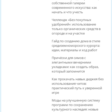
собственной галереи
современного искусства: как
начать и что учесть
Челлендж «Без покупных
удобрений»: использование
только органических средств в
огороде и на участке
Гайд по созданию дома в стиле
средиземноморского курорта:
идеи, материалы и ход работ
Причёски для симов с
элегантными вечерними
укладками: как создать образ,
который запомнится
Как прокачать навык диджея без
использования читов:
практический путь к уверенной
игре
Моды на улучшенную систему
программ по сохранению
культурного наследия: новые