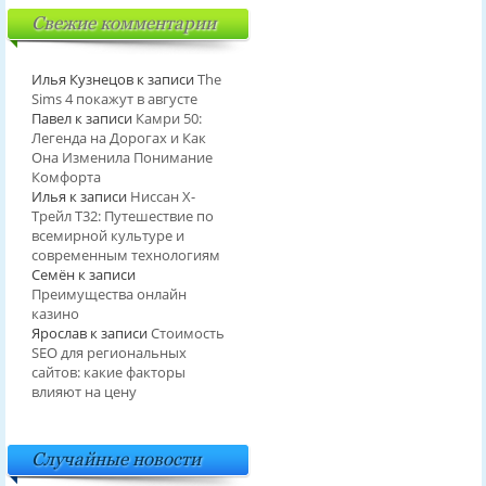
Свежие комментарии
Илья Кузнецов
к записи
The
Sims 4 покажут в августе
Павел
к записи
Камри 50:
Легенда на Дорогах и Как
Она Изменила Понимание
Комфорта
Илья
к записи
Ниссан Х-
Трейл T32: Путешествие по
всемирной культуре и
современным технологиям
Семён
к записи
Преимущества онлайн
казино
Ярослав
к записи
Стоимость
SEO для региональных
сайтов: какие факторы
влияют на цену
Случайные новости