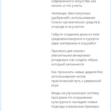
современного искусства: как
начать и что учесть
Челлендж «Без покупных
удобрений»: использование
только органических средств в
огороде и на участке
Гайд по созданию дома в стиле
средиземноморского курорта:
идеи, материалы и ход работ
Причёски для симов с
элегантными вечерними
укладками: как создать образ,
который запомнится
Как прокачать навык диджея без
использования читов:
практический путь к уверенной
игре
Моды на улучшенную систему
программ по сохранению
культурного наследия: новые
подходы и реальные примеры