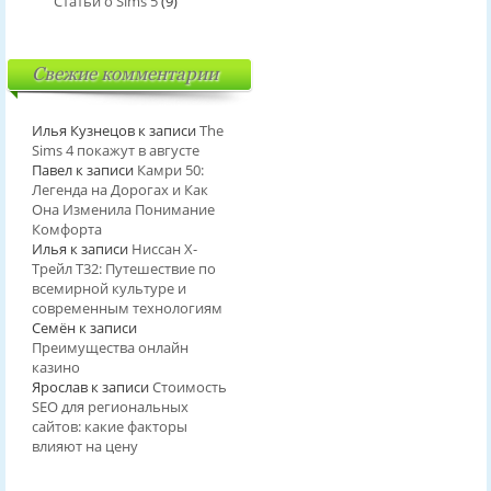
Статьи о Sims 5
(9)
Свежие комментарии
Илья Кузнецов
к записи
The
Sims 4 покажут в августе
Павел
к записи
Камри 50:
Легенда на Дорогах и Как
Она Изменила Понимание
Комфорта
Илья
к записи
Ниссан Х-
Трейл T32: Путешествие по
всемирной культуре и
современным технологиям
Семён
к записи
Преимущества онлайн
казино
Ярослав
к записи
Стоимость
SEO для региональных
сайтов: какие факторы
влияют на цену