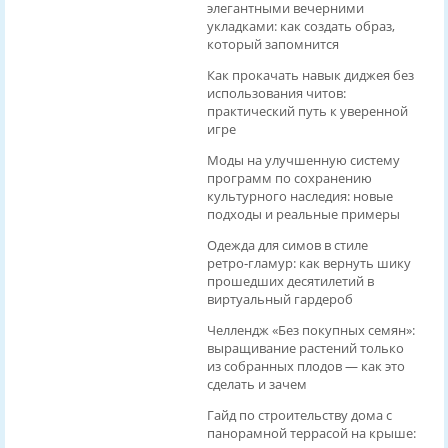
элегантными вечерними
укладками: как создать образ,
который запомнится
Как прокачать навык диджея без
использования читов:
практический путь к уверенной
игре
Моды на улучшенную систему
программ по сохранению
культурного наследия: новые
подходы и реальные примеры
Одежда для симов в стиле
ретро‑гламур: как вернуть шику
прошедших десятилетий в
виртуальный гардероб
Челлендж «Без покупных семян»:
выращивание растений только
из собранных плодов — как это
сделать и зачем
Гайд по строительству дома с
панорамной террасой на крыше: