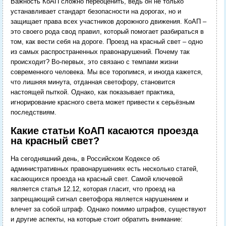
Важность КоАП сложно переоценить, ведь он не только
устанавливает стандарт безопасности на дорогах, но и
защищает права всех участников дорожного движения. КоАП –
это своего рода свод правил, который помогает разбираться в
том, как вести себя на дороге. Проезд на красный свет – одно
из самых распространенных правонарушений. Почему так
происходит? Во-первых, это связано с темпами жизни
современного человека. Мы все торопимся, и иногда кажется,
что лишняя минута, отданная светофору, становится
настоящей пыткой. Однако, как показывает практика,
игнорирование красного света может привести к серьёзным
последствиям.
Какие статьи КоАП касаются проезда
на красный свет?
На сегодняшний день, в Российском Кодексе об
административных правонарушениях есть несколько статей,
касающихся проезда на красный свет. Самой ключевой
является статья 12.12, которая гласит, что проезд на
запрещающий сигнал светофора является нарушением и
влечет за собой штраф. Однако помимо штрафов, существуют
и другие аспекты, на которые стоит обратить внимание: