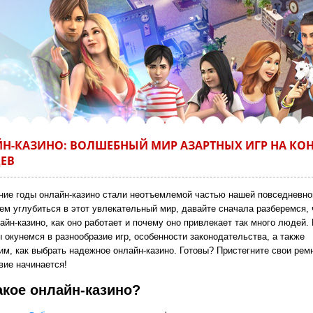
Н-КАЗИНО: ВОЛШЕБНЫЙ МИР АЗАРТНЫХ ИГР НА КО
ЕВ
ние годы онлайн-казино стали неотъемлемой частью нашей повседневно
ем углубиться в этот увлекательный мир, давайте сначала разберемся, 
айн-казино, как оно работает и почему оно привлекает так много людей. 
 окунемся в разнообразие игр, особенности законодательства, а также
им, как выбрать надежное онлайн-казино. Готовы? Пристегните свои рем
вие начинается!
акое онлайн-казино?