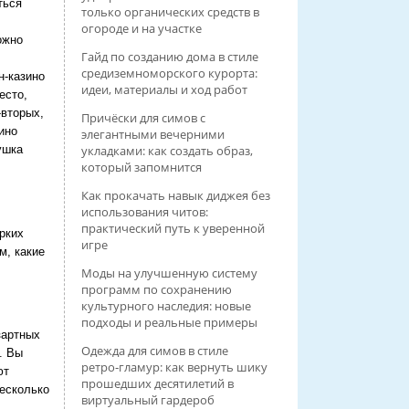
ться
только органических средств в
огороде и на участке
ожно
Гайд по созданию дома в стиле
средиземноморского курорта:
н-казино
идеи, материалы и ход работ
есто,
-вторых,
Причёски для симов с
ино
элегантными вечерними
укладками: как создать образ,
ушка
который запомнится
Как прокачать навык диджея без
использования читов:
практический путь к уверенной
ярких
игре
м, какие
Моды на улучшенную систему
программ по сохранению
культурного наследия: новые
подходы и реальные примеры
зартных
Одежда для симов в стиле
. Вы
ретро‑гламур: как вернуть шику
ют
прошедших десятилетий в
несколько
виртуальный гардероб