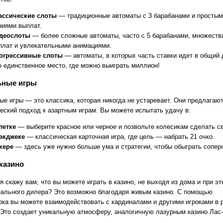
ассические слоты
— традиционные автоматы с 3 барабанами и просты
ниями выплат.
деослоты
— более сложные автоматы, часто с 5 барабанами, множеств
плат и увлекательными анимациями.
огрессивные слоты
— автоматы, в которых часть ставки идет в общий 
о единственное место, где можно выиграть миллион!
ьные игры
ые игры — это классика, которая никогда не устаревает. Они предлагаю
ческий подход к азартным играм. Вы можете испытать удачу в:
летке
— выберите красное или черное и позвольте колесикам сделать с
экджеке
— классическая карточная игра, где цель — набрать 21 очко.
кере
— здесь уже нужно больше ума и стратегии, чтобы обыграть сопер
казино
я скажу вам, что вы можете играть в казино, не выходя из дома и при э
еального дилера? Это возможно благодаря живым казино. С помощью
ока вы можете взаимодействовать с кардиналами и другими игроками в 
 Это создает уникальную атмосферу, аналогичную лазурным казино Лас-