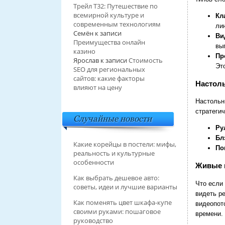
Трейл T32: Путешествие по
всемирной культуре и
Кл
современным технологиям
ли
Семён
к записи
Ви
Преимущества онлайн
вы
казино
Пр
Ярослав
к записи
Стоимость
Эт
SEO для региональных
сайтов: какие факторы
Настол
влияют на цену
Настольн
стратеги
Случайные новости
Ру
Бл
Какие корейцы в постели: мифы,
По
реальность и культурные
особенности
Живые 
Как выбрать дешевое авто:
Что если 
советы, идеи и лучшие варианты
видеть р
Как поменять цвет шкафа-купе
видеопот
своими руками: пошаговое
времени.
руководство