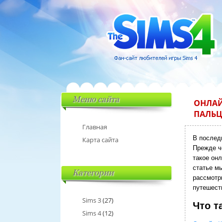
Меню сайта
ОНЛАЙ
ПАЛЬЦ
Главная
В послед
Карта сайта
Прежде ч
такое онл
статье мы
Категории
рассмотр
путешест
Sims 3
(27)
Что т
Sims 4
(12)