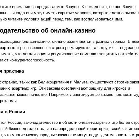
ратите внимание на предлагаемые бонусы. К сожалению, не все бонусы
чны — иногда они могут иметь скрытые условия, которые сложно выполн
ьно читайте условия акций перед тем, как воспользоваться ими.
одательство об онлайн-казино
касающиеся онлайн-казино, сильно различаются в разных странах. В нек
азартные игры разрешены и строго регулируются, а в других — под запре
нимать, что легализация и регулирование помогают защитить потребите
вают конкурентоспособность.
я практика
х странах, таких как Великобритания и Мальта, существуют строгие зако
ванию азартных игр. Эти законы обеспечивают защиту для игроков и
ашивают мошенничество. Например, лицензируемые казино подлежат ау
 рекламы.
я в России
тся России, законодательство в области онлайн-азартных игр более стро
ный бизнес легален только на определенной территории, такой как игор
т, что многие международные казино не могут ведут деятельность в стр