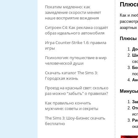
Плюсы
Покатим медленно: как
замедление скорости меняет
Как и лю
наше восприятие вождения
рассмотр
Ситроен С4: Как реклама создаёт
азартных 
образ идеального автомобиля
Плюсы 
Игра Counter-Strike 1.6: правила
игры
До
Ши
Психология: путешествие в мир
сво
человеческой души
Бо
Скачать каталог The Sims 3:
по
Городская жизнь
Ан
Проезд на красный свет: сколько
Минусы
раз можно “забыть” о правилах?
За
Как правильно кончить
От
мужчине: советы и секреты
ис
The Sims 3: Шоу-Бизнес скачать
Ри
бесплатно
ок