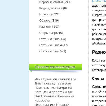
Онлайн К
Игровые статьи
(299)
азартным
Коды для Sims 4
(8)
традицио
Новости
(672)
сыграть в
дилерами
Обзоры
(349)
таким пр
Разное
(1 507)
достаточ
Старые игры
(51)
разнообра
Статьи о Sims 3
(4)
предлага
айсберга
Статьи о Sims 4
(17)
Статьи о Sims 5
(9)
Разно
Когда вы 
слотов д
Свежие комментарии
категори
Слоты
Илья Кузнецов
к записи
The
Sims 4 покажут в августе
Слоты, и
Павел
к записи
Камри 50:
игр. Они
Легенда на Дорогах и Как
Она Изменила Понимание
просто н
Комфорта
интересн
Илья
к записи
Ниссан Х-
типов сло