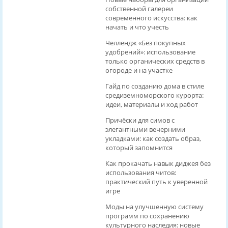
собственной галереи
современного искусства: как
начать и что учесть
Челлендж «Без покупных
удобрений»: использование
только органических средств в
огороде и на участке
Гайд по созданию дома в стиле
средиземноморского курорта:
идеи, материалы и ход работ
Причёски для симов с
элегантными вечерними
укладками: как создать образ,
который запомнится
Как прокачать навык диджея без
использования читов:
практический путь к уверенной
игре
Моды на улучшенную систему
программ по сохранению
культурного наследия: новые